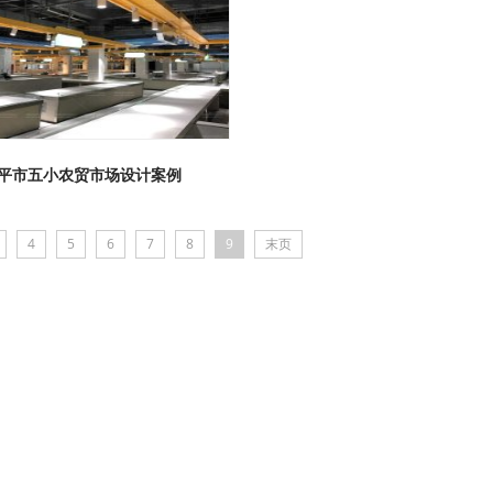
平市五小农贸市场设计案例
4
5
6
7
8
9
末页