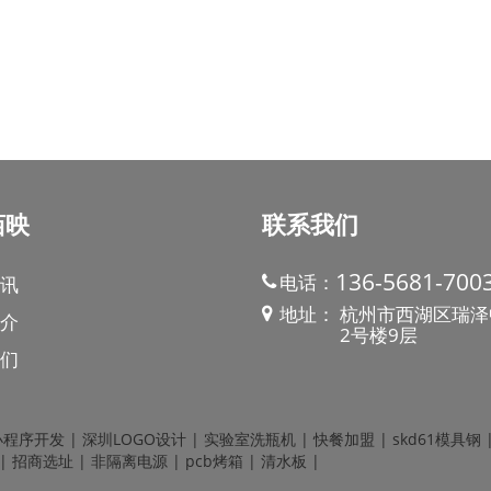
佰映
联系我们
136-5681-700
电话：
讯
地址：
杭州市西湖区瑞泽
介
2号楼9层
们
小程序开发
|
深圳LOGO设计
|
实验室洗瓶机
|
快餐加盟
|
skd61模具钢
|
招商选址
|
非隔离电源
|
pcb烤箱
|
清水板
|