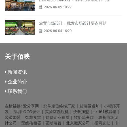
2026-06-05 10:27
农贸市场设计：批发市场设计要点总结
2026-06-04 16:29
关于佰映
新闻资讯
企业简介
联系我们
友情链接:
爱分享网
|
北斗定位终端厂家
|
封装隧道炉
|
小程序开
发
|
深圳LOGO设计
|
实验室洗瓶机
|
快餐加盟
|
skd61模具钢
|
装潢加盟
|
智慧食堂
|
建筑企业资质
|
转矩流变仪
|
农贸市场设
计公司
|
无线核相器
|
互动装置
|
北京搬家公司
|
招商选址
|
非