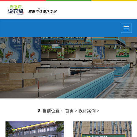
T
o
g
g
l
e
n
a
v
i
g
a
t
i
当前位置：
首页
>
设计案例
>
o
n