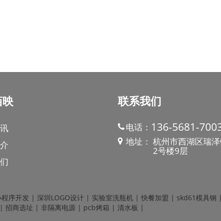
佰映
联系我们
136-5681-700
电话：
讯
地址：
杭州市西湖区瑞泽
介
2号楼9层
们
小程序开发
|
深圳LOGO设计
|
实验室洗瓶机
|
快餐加盟
|
skd61模具钢
|
招商选址
|
非隔离电源
|
pcb烤箱
|
清水板
|