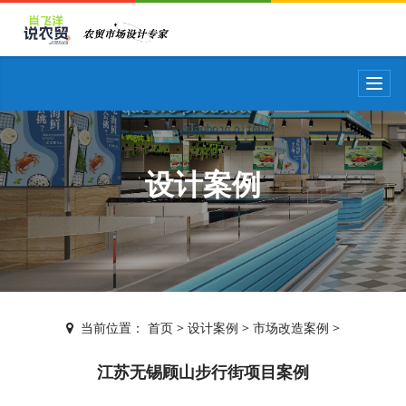
T
o
g
g
l
e
设计案例
n
a
v
i
g
a
t
i
当前位置：
首页
>
设计案例
>
市场改造案例
>
o
n
江苏无锡顾山步行街项目案例