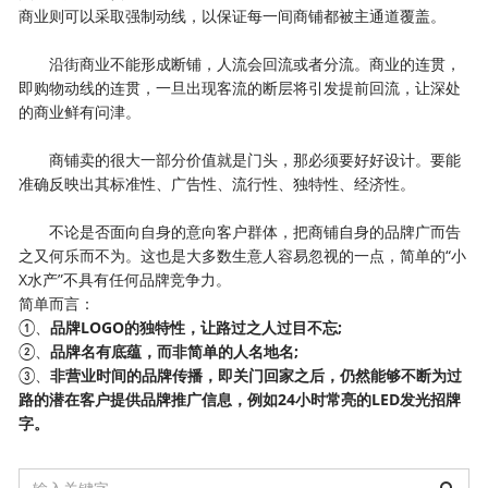
商业则可以采取强制动线，以保证每一间商铺都被主通道覆盖。
沿街商业不能形成断铺，人流会回流或者分流。商业的连贯，
即购物动线的连贯，一旦出现客流的断层将引发提前回流，让深处
的商业鲜有问津。
商铺卖的很大一部分价值就是门头，那必须要好好设计。要能
准确反映出其标准性、广告性、流行性、独特性、经济性。
不论是否面向自身的意向客户群体，把商铺自身的品牌广而告
之又何乐而不为。这也是大多数生意人容易忽视的一点，简单的“小
X水产”不具有任何品牌竞争力。
简单而言：
①、
品牌LOGO的独特性，让路过之人过目不忘;
②、
品牌名有底蕴，而非简单的人名地名;
③、
非营业时间的品牌传播，即关门回家之后，仍然能够不断为过
路的潜在客户提供品牌推广信息，例如24小时常亮的LED发光招牌
字。