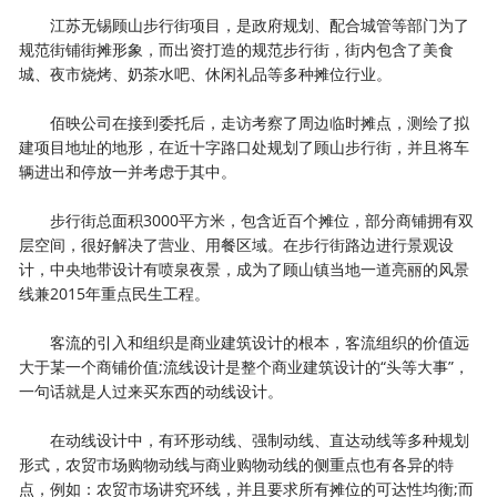
江苏无锡顾山步行街项目，是政府规划、配合城管等部门为了
规范街铺街摊形象，而出资打造的规范步行街，街内包含了美食
城、夜市烧烤、奶茶水吧、休闲礼品等多种摊位行业。
佰映公司在接到委托后，走访考察了周边临时摊点，测绘了拟
建项目地址的地形，在近十字路口处规划了顾山步行街，并且将车
辆进出和停放一并考虑于其中。
步行街总面积3000平方米，包含近百个摊位，部分商铺拥有双
层空间，很好解决了营业、用餐区域。在步行街路边进行景观设
计，中央地带设计有喷泉夜景，成为了顾山镇当地一道亮丽的风景
线兼2015年重点民生工程。
客流的引入和组织是商业建筑设计的根本，客流组织的价值远
大于某一个商铺价值;流线设计是整个商业建筑设计的“头等大事”，
一句话就是人过来买东西的动线设计。
在动线设计中，有环形动线、强制动线、直达动线等多种规划
形式，农贸市场购物动线与商业购物动线的侧重点也有各异的特
点，例如：农贸市场讲究环线，并且要求所有摊位的可达性均衡;而