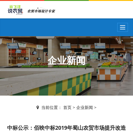
T
o
g
g
l
e
企业新闻
n
a
v
i
g
a
t
i
当前位置：
首页
>
企业新闻
>
o
n
中标公示：佰映中标2019年蜀山农贸市场提升改造