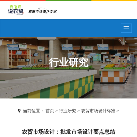
T
o
g
g
l
e
行业研究
n
a
v
i
g
a
t
i
当前位置：
首页
>
行业研究
>
农贸市场设计标准
>
o
n
农贸市场设计：批发市场设计要点总结