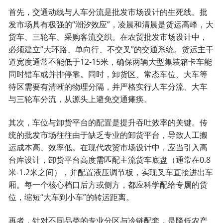
首先，交通动线与人车分流是批发市场设计的生死线。批
发市场具有极强的“潮汐效应”，凌晨和清晨是货运高峰，大
货车、三轮车、采购客流交织。在农贸批发市场设计中，
必须建立“大环路、单向行、不交叉”的交通系统。货运主干
道宽度通常不能低于12-15米，确保两辆大型集装箱卡车能
同时错车或并排停靠。同时，卸货区、常态车位、大车等
待区需要有清晰的物理分隔，并严格实行人车分流、大车
与三轮车分流，从源头上避免交通瘫痪。
其次，车位与卸货平台的配置是提升吞吐效率的关键。传
统的批发市场往往由于缺乏专业的卸货平台，导致人工搬
运成本高、效率低。在现代农贸市场设计中，应当引入高
台库设计，卸货平台高度需匹配主流货车底盘（通常在0.8
米-1.2米之间），并配置液压调节板，实现叉车直接进出车
厢。每一个核心档口后方或侧方，都应科学配给专属的货
位，缩短“大车到小车”的转运距离。
再者，针对不同品类的专业分区与冷链配套，是降低农产