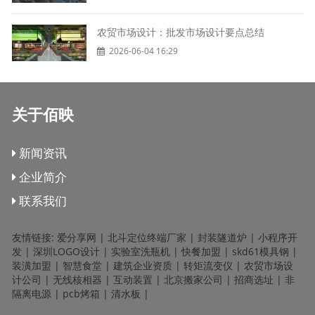
农贸市场设计：批发市场设计要点总结
2026-06-04 16:29
关于佰映
新闻资讯
企业简介
联系我们
友情链接:
爱分享网
|
北斗定位终端厂家
|
封装隧道炉
|
小程序开
发
|
深圳LOGO设计
|
实验室洗瓶机
|
快餐加盟
|
skd61模具钢
|
装潢加盟
|
智慧食堂
|
建筑企业资质
|
转矩流变仪
|
农贸市场设
计公司
|
无线核相器
|
互动装置
|
北京搬家公司
|
招商选址
|
非
隔离电源
|
pcb烤箱
|
清水板
|