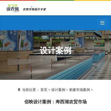
T
o
g
g
l
e
设计案例
n
a
v
i
g
a
t
i
当前位置：
首页
>
设计案例
>
新建市场案例
>
o
n
佰映设计案例：寿西湖农贸市场