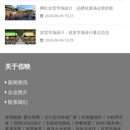
网红农贸市场设计：品牌化菜场运营的新
2026-06-05 10:27
农贸市场设计：批发市场设计要点总结
2026-06-04 16:29
关于佰映
新闻资讯
企业简介
联系我们
友情链接:
爱分享网
|
北斗定位终端厂家
|
封装隧道炉
|
小程序开
发
|
深圳LOGO设计
|
实验室洗瓶机
|
快餐加盟
|
skd61模具钢
|
装潢加盟
|
智慧食堂
|
建筑企业资质
|
转矩流变仪
|
农贸市场设