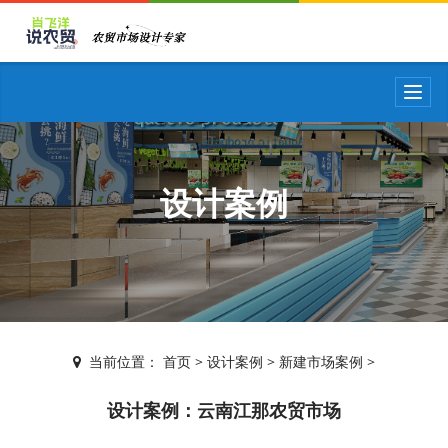
T
o
g
g
l
e
设计案例
n
a
v
i
g
a
t
i
当前位置：
首页
>
设计案例
>
新建市场案例
>
o
n
设计案例：云南江那农贸市场