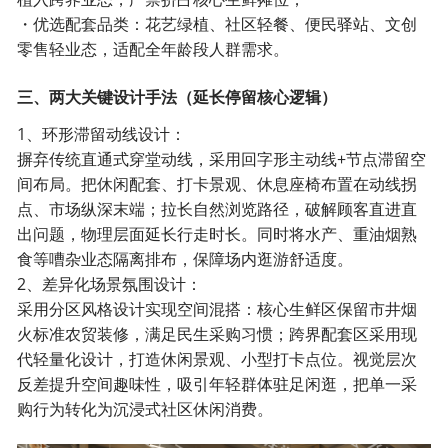
・优选配套品类：花艺绿植、社区轻餐、便民驿站、文创
零售轻业态，适配全年龄段人群需求。
三、两大关键设计手法（延长停留核心逻辑）
1、环形滞留动线设计：
摒弃传统直通式穿堂动线，采用回字形主动线+节点滞留空
间布局。把休闲配套、打卡景观、休息座椅布置在动线拐
点、市场纵深末端；拉长自然浏览路径，破解顾客直进直
出问题，物理层面延长行走时长。同时将水产、重油烟熟
食等嘈杂业态隔离排布，保障场内逛游舒适度。
2、差异化场景氛围设计：
采用分区风格设计实现空间混搭：核心生鲜区保留市井烟
火标准农贸装修，满足民生采购习惯；跨界配套区采用现
代轻量化设计，打造休闲景观、小型打卡点位。视觉层次
反差提升空间趣味性，吸引年轻群体驻足闲逛，把单一采
购行为转化为沉浸式社区休闲消费。