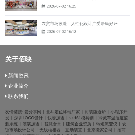
2026-07-02 16:25
农贸市场改造：人性化设计广受居民好评
2026-07-02 16:12
关于佰映
新闻资讯
企业简介
联系我们
友情链接:
爱分享网
|
北斗定位终端厂家
|
封装隧道炉
|
小程序开
发
|
深圳LOGO设计
|
快餐加盟
|
skd61模具钢
|
冷藏车温湿度监
测系统
|
装潢加盟
|
智慧食堂
|
建筑企业资质
|
转矩流变仪
|
农
贸市场设计公司
|
无线核相器
|
互动装置
|
北京搬家公司
|
招商