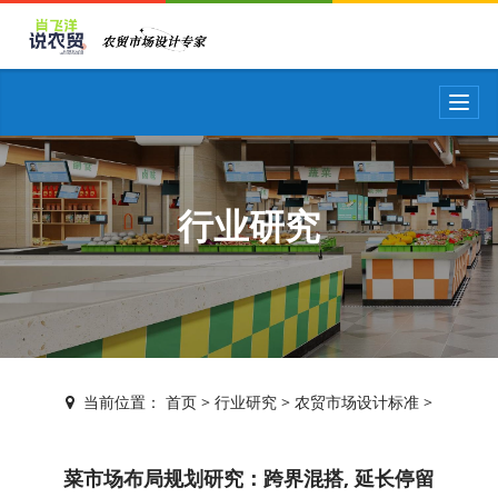
T
o
g
g
l
e
行业研究
n
a
v
i
g
a
t
i
当前位置：
首页
>
行业研究
>
农贸市场设计标准
>
o
n
菜市场布局规划研究：跨界混搭, 延长停留