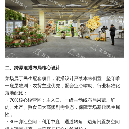
二、跨界混搭布局核心设计
菜场属于民生配套项目，混搭设计严禁本末倒置，坚守唯
一底层准则：农贸主业优先，配套业态辅助。行业标准化
落地配比：
・70%核心经营区：主入口、一级主动线布局果蔬、鲜
肉、水产、熟食四大高频刚需业态，保障菜场基础民生属
性；
・30%弹性空间：利用中庭、通道转角、边角闲置灰空间
植入跨界业态，严禁挤占核心生鲜摊位；