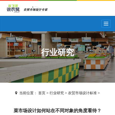
T
o
g
g
l
e
行业研究
n
a
v
i
g
a
t
i
当前位置：
首页
>
行业研究
>
农贸市场设计标准
>
o
n
菜市场设计如何站在不同对象的角度看待？