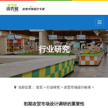
T
o
g
g
l
e
行业研究
n
a
v
i
g
a
t
i
当前位置：
首页
>
行业研究
>
农贸市场设计标准
>
o
n
初期农贸市场设计调研的重要性