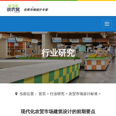
T
o
g
g
l
e
行业研究
n
a
v
i
g
a
t
i
当前位置：
首页
>
行业研究
>
农贸市场设计标准
>
o
n
现代化农贸市场建筑设计的前期要点