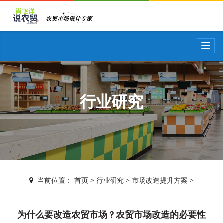
T
o
g
g
l
e
行业研究
n
a
v
i
g
a
t
i
当前位置：
首页
>
行业研究
>
市场改造提升方案
>
o
n
为什么要改造农贸市场？农贸市场改造的必要性