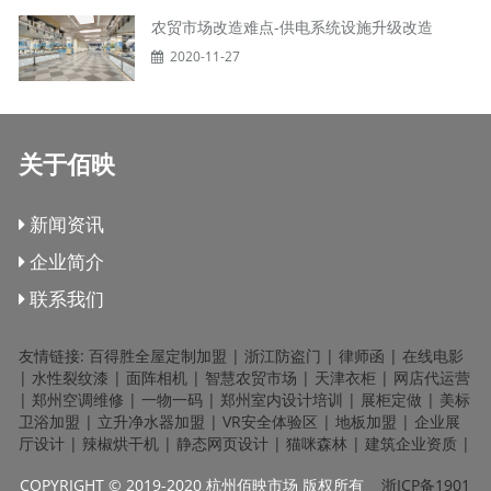
农贸市场改造难点-供电系统设施升级改造
2020-11-27
关于佰映
新闻资讯
企业简介
联系我们
友情链接:
百得胜全屋定制加盟
|
浙江防盗门
|
律师函
|
在线电影
|
水性裂纹漆
|
面阵相机
|
智慧农贸市场
|
天津衣柜
|
网店代运营
|
郑州空调维修
|
一物一码
|
郑州室内设计培训
|
展柜定做
|
美标
卫浴加盟
|
立升净水器加盟
|
VR安全体验区
|
地板加盟
|
企业展
厅设计
|
辣椒烘干机
|
静态网页设计
|
猫咪森林
|
建筑企业资质
|
COPYRIGHT © 2019-2020 杭州佰映市场 版权所有
浙ICP备1901