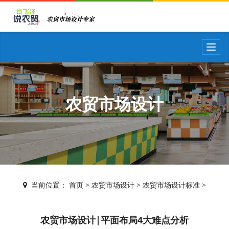
T
o
g
g
l
e
农贸市场设计
n
a
v
i
g
a
t
i
当前位置：
首页
>
农贸市场设计
>
农贸市场设计标准
>
o
n
农贸市场设计|平面布局4大难点分析