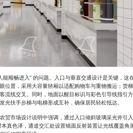
人能顺畅进入” 的问题。入口与垂直交通设计是关键，这
眼位置，采用大容量轿厢以适配购物车与重物搬运；货
客流线交叉。同时，地面以醒目标识与彩色引导线指引
发光扶手步梯与电梯形成互补，确保居民轻松抵达。
农贸市场设计说明
中强调，通过入口倾斜玻璃采光井引
食材本真色泽，通道交汇处设置镜面反射装置让光线覆盖角