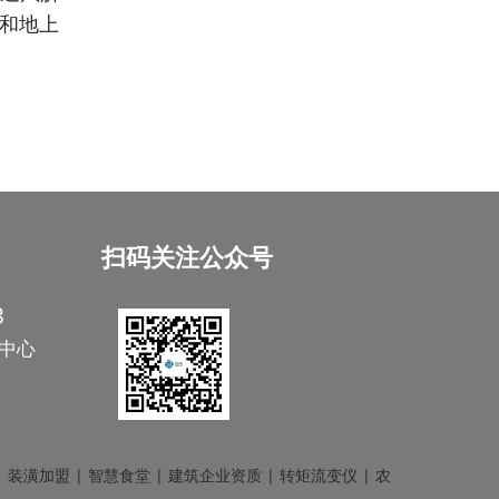
出和地上
扫码关注公众号
3
中心
|
装潢加盟
|
智慧食堂
|
建筑企业资质
|
转矩流变仪
|
农