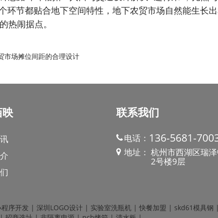
。当每个环节都贴合地下空间特性，地下农贸市场自然能生长
的热闹据点。
贸市场摊位间距的合理设计
佰映
联系我们
136-5681-700
电话：
讯
地址：
杭州市西湖区瑞泽
介
2号楼9层
们
小程序开发
|
深圳LOGO设计
|
实验室洗瓶机
|
快餐加盟
|
skd61模具钢
|
招商选址
|
非隔离电源
|
pcb烤箱
|
清水板
|