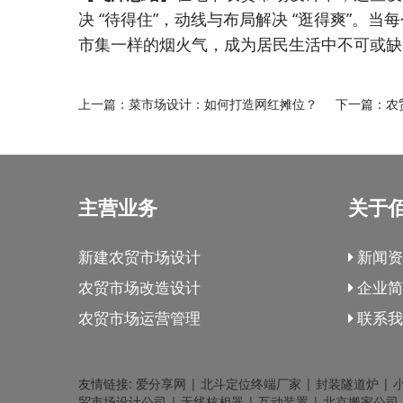
决 “待得住”，动线与布局解决 “逛得爽”
市集一样的烟火气，成为居民生活中不可或缺
上一篇：
菜市场设计：如何打造网红摊位？
下一篇：
农
主营业务
关于
新建农贸市场设计
新闻资
农贸市场改造设计
企业简
农贸市场运营管理
联系我
友情链接:
爱分享网
|
北斗定位终端厂家
|
封装隧道炉
|
贸市场设计公司
|
无线核相器
|
互动装置
|
北京搬家公司