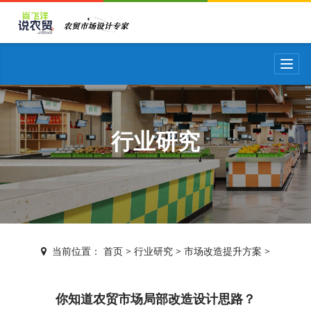
T
o
g
g
l
e
行业研究
n
a
v
i
g
a
t
i
当前位置：
首页
>
行业研究
>
市场改造提升方案
>
o
n
你知道农贸市场局部改造设计思路？