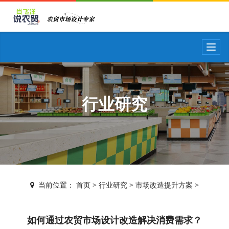
T
o
g
g
l
e
行业研究
n
a
v
i
g
a
t
i
当前位置：
首页
>
行业研究
>
市场改造提升方案
>
o
n
如何通过农贸市场设计改造解决消费需求？